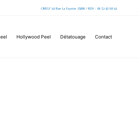
CMELF 14 Rue La Fayette 75009
/
RDV : 06 52 43 98 14
Peel
Hollywood Peel
Détatouage
Contact