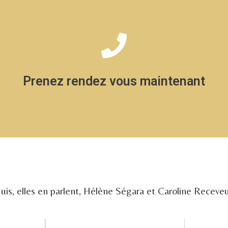
A très bientôt pour votre séance Jet Peel
Prenez rendez vous maintenant
Prise de RDV : 06 52 43 98 14
quis, elles en parlent, Hélène Ségara et Caroline Receveu