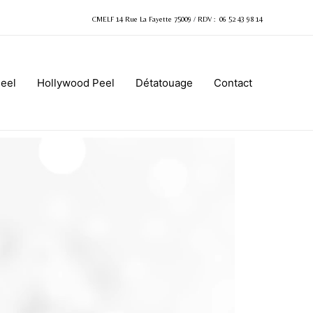
CMELF 14 Rue La Fayette 75009
/
RDV : 06 52 43 98 14
Peel
Hollywood Peel
Détatouage
Contact