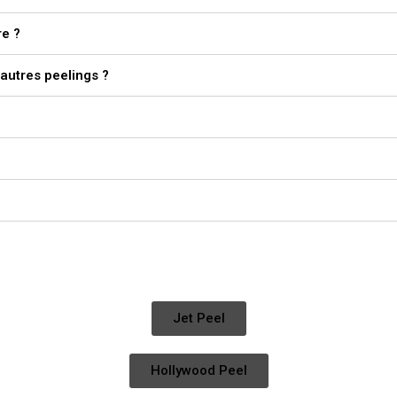
re ?
autres peelings ?
Jet Peel
Hollywood Peel