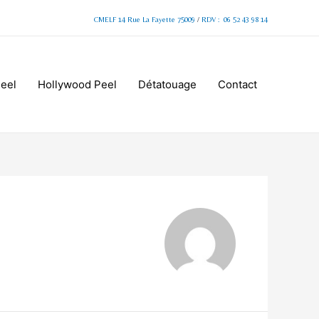
CMELF 14 Rue La Fayette 75009
/
RDV : 06 52 43 98 14
Peel
Hollywood Peel
Détatouage
Contact